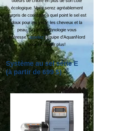
odeurs de chlore en plus de son côté
écologique. Vous serez agréablement
surpris de constater à quel point le sel est
doux pour les yeux, les cheveux et la
peau. Si cette technologie vous
intéresse,
appelez
l'équipe d'AquanNord
pour en savoir plus!
Système au sel série E
(à partir de 699 $)