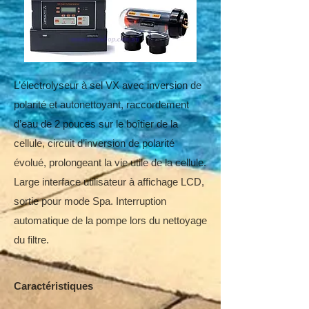
L’électrolyseur à sel VX avec inversion de
polarité et autonettoyant, raccordement
d’eau de 2 pouces sur le boîtier de la
cellule, circuit d’inversion de polarité
évolué, prolongeant la vie utile de la cellule.
Large interface utilisateur à affichage LCD,
sortie pour mode Spa. Interruption
automatique de la pompe lors du nettoyage
du filtre.
Caractéristiques