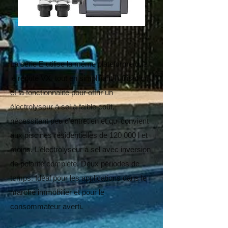
La série E utilise la même plateforme que
le réputé VX, tout en simplifiant l’utilisation
et la fonctionnalité pour offrir un
électrolyseur à sel à faible coût,
nécessitant peu d’entretien et qui convient
aux piscines résidentielles de 120 000 l et
moins. L’électrolyseur à sel avec inversion
de polarité complète. Deux périodes de
temps. Idéal pour les applications dans le
marché immobilier et pour le
consommateur averti.