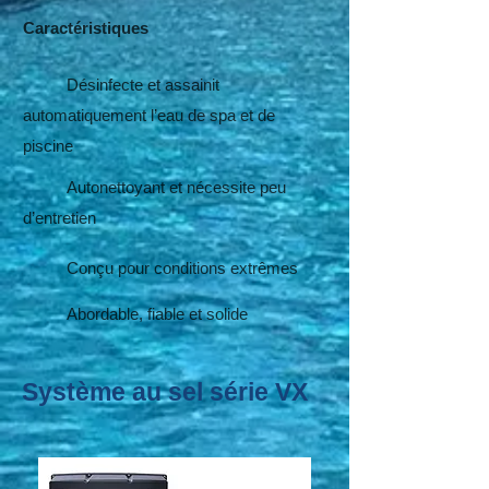
Caractéristiques
Désinfecte et assainit
automatiquement l’eau de spa et de
piscine
Autonettoyant et nécessite peu
d’entretien
Conçu pour conditions extrêmes
Abordable, fiable et solide
Système au sel série VX