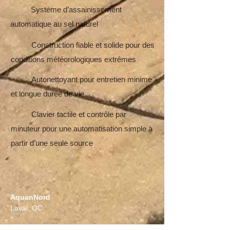
Système d’assainissement
automatique au sel naturel
Construction fiable et solide pour des
conditions météorologiques extrêmes
Autonettoyant pour entretien minime
et longue durée de vie
Clavier tactile et contrôle par
minuteur pour une automatisation simple à
partir d’une seule source
AquanNord
Laval, QC
Téléphone